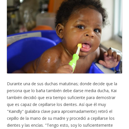
r
o
r
e
e
o
e
r
o
k
s
(
e
(
t
A
l
A
(
b
e
b
A
r
c
r
b
e
t
e
r
e
r
e
e
n
ó
n
e
n
n
n
n
u
i
u
n
e
c
e
u
v
o
v
e
a
a
a
v
v
u
v
a
e
n
e
v
n
a
n
e
t
m
t
n
a
i
a
t
n
g
n
a
a
o
a
n
)
(
)
a
A
)
Durante una de sus duchas matutinas; donde decide que la
b
r
persona que lo baña también debe darse media ducha, Kai
e
e
también decidió que era tiempo suficiente para demostrar
n
n
que es capaz de cepillarse los dientes. Así que él muy
u
e
"Kaindly" (palabra clave para aproximadamente) retiró el
v
a
cepillo de la mano de su madre y procedió a cepillarse los
v
e
dientes y las encías. "Tengo esto, soy lo suficientemente
n