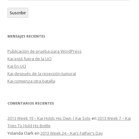
de
o
k
s
(
e
(
t
A
correo
l
A
(
b
Suscribir
e
b
A
r
electrónico
c
r
b
e
t
e
r
e
r
e
e
n
ó
n
e
n
n
n
n
u
MENSAJES RECIENTES
i
u
n
e
c
e
u
v
o
v
e
a
a
a
v
v
Publicación de prueba para WordPress
u
v
a
e
n
e
v
n
Kai está fuera de la UCI
a
n
e
t
m
t
n
a
Kai En UCI
i
a
t
n
g
n
a
a
Kai después de la resección tumoral
o
a
n
)
(
)
a
Kai comienza otra batalla
A
)
b
r
e
e
n
COMENTARIOS RECIENTES
n
u
e
v
2013 Week 19 – Kai Holds His Own | Kai Solo
en
2013 Week 7 – Kai
a
v
Tries To Hold His Bottle
e
n
Yolanda Clark
en
2013 Week 24 – Kai’s Father’s Day
t
a