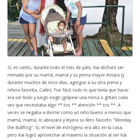
c
r
b
e
t
e
r
e
r
e
e
n
ó
n
e
n
n
n
n
u
i
u
n
e
c
e
u
v
o
v
e
a
a
a
v
v
u
v
a
e
n
e
v
n
a
n
e
t
m
t
n
a
i
a
t
n
g
n
a
a
o
a
n
)
(
)
a
A
)
Sí, es cierto, durante todo el mes de julio, Kai disfrutó ser
b
r
mimado por su mamá, mamá y su prima mayor Amara (y
e
e
durante muchos de esos días, agregue a su otra prima y
n
n
niñera favorita, Cailin). Fue fácil; todo lo que tenía que hacer
u
e
era ser lindo y luego exigir (golpear una mesa o gritar) cada
v
a
vez que necesitaba algo ** tos ** atención ** tos **. A
v
e
veces se negaba a dormir como un niño bueno a menos que
n
t
mamá, mamá, lo abrazara y leyera su libro favorito "Monday
a
n
the Bullfrog". Sí, el nivel de estrógeno era alto en la casa,
a
)
pero Kai logró aprovechar al máximo la situación al ser Kai.