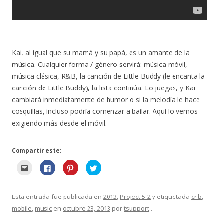
n
t
a
n
a
)
Kai, al igual que su mamá y su papá, es un amante de la
música. Cualquier forma / género servirá: música móvil,
música clásica, R&B, la canción de Little Buddy (le encanta la
canción de Little Buddy), la lista continúa. Lo juegas, y Kai
cambiará inmediatamente de humor o si la melodía le hace
cosquillas, incluso podría comenzar a bailar. Aquí lo vemos
exigiendo más desde el móvil.
Compartir este:
H
H
H
H
a
a
a
a
g
g
g
g
a
a
a
a
c
c
c
c
l
l
l
l
Esta entrada fue publicada en
2013
,
Project 5-2
y etiquetada
crib
,
i
i
i
i
c
c
c
c
mobile
,
music
en
octubre 23, 2013
por
tsupport
.
p
p
p
p
a
a
a
a