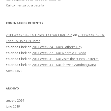
e
e
Kai comienza otra batalla
n
n
u
e
v
a
COMENTARIOS RECIENTES
v
e
n
t
2013 Week 19 – Kai Holds His Own | Kai Solo
en
2013 Week 7 – Kai
a
n
Tries To Hold His Bottle
a
)
Yolanda Clark
en
2013 Week 24 – Kai’s Father’s Day
Yolanda Clark
en
2013 Week 27 – Kai Wears A Tuxedo
Yolanda Clark
en
2013 Week 31 – Kai Visits the “Cinta Costera”
Yolanda Clark
en
2013 Week 33 – Kai Shows Grandma Juana
Some Love
ARCHIVO
agosto 2024
julio 2019