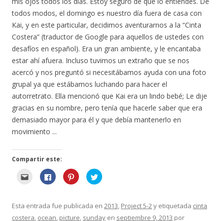
mis ojos todos los días. Estoy seguro de que lo entiendes. De
n
u
todos modos, el domingo es nuestro día fuera de casa con
e
v
Kai, y en este particular, decidimos aventurarnos a la “Cinta
a
v
Costera” (traductor de Google para aquellos de ustedes con
e
n
desafíos en español). Era un gran ambiente, y le encantaba
t
a
estar ahí afuera. Incluso tuvimos un extraño que se nos
n
a
acercó y nos preguntó si necesitábamos ayuda con una foto
)
grupal ya que estábamos luchando para hacer el
autorretrato. Ella mencionó que Kai era un lindo bebé; Le dije
gracias en su nombre, pero tenía que hacerle saber que era
demasiado mayor para él y que debía mantenerlo en
movimiento ...
Compartir este:
H
H
H
H
a
a
a
a
g
g
g
g
a
a
a
a
c
c
c
c
l
l
l
l
Esta entrada fue publicada en
2013
,
Project 5-2
y etiquetada
cinta
i
i
i
i
c
c
c
c
costera
,
ocean
,
picture
,
sunday
en
septiembre 9, 2013
por