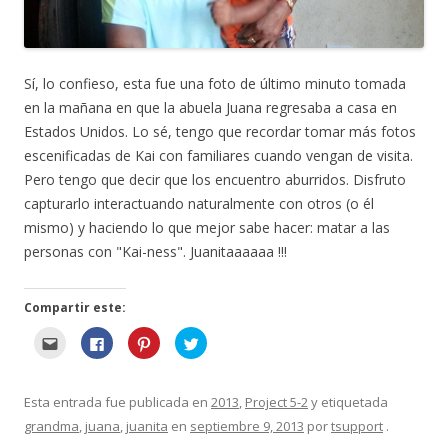
a
a
v
v
u
v
a
e
n
e
v
n
a
n
e
t
m
t
n
a
i
a
t
n
g
n
a
a
Sí, lo confieso, esta fue una foto de último minuto tomada
o
a
n
)
(
)
a
en la mañana en que la abuela Juana regresaba a casa en
A
)
b
Estados Unidos. Lo sé, tengo que recordar tomar más fotos
r
e
escenificadas de Kai con familiares cuando vengan de visita.
e
n
Pero tengo que decir que los encuentro aburridos. Disfruto
n
u
capturarlo interactuando naturalmente con otros (o él
e
v
mismo) y haciendo lo que mejor sabe hacer: matar a las
a
v
personas con "Kai-ness". Juanitaaaaaa !!!
e
n
t
a
Compartir este:
n
a
)
H
H
H
H
a
a
a
a
g
g
g
g
a
a
a
a
c
c
c
c
l
l
l
l
Esta entrada fue publicada en
2013
,
Project 5-2
y etiquetada
i
i
i
i
c
c
c
c
grandma
,
juana
,
juanita
en
septiembre 9, 2013
por
tsupport
.
p
p
p
p
a
a
a
a