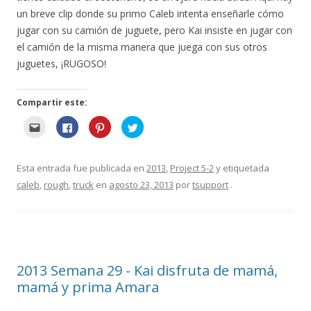
un breve clip donde su primo Caleb intenta enseñarle cómo
jugar con su camión de juguete, pero Kai insiste en jugar con
el camión de la misma manera que juega con sus otros
juguetes, ¡RUGOSO!
Compartir este:
H
H
H
H
a
a
a
a
g
g
g
g
a
a
a
a
c
c
c
c
l
l
l
l
Esta entrada fue publicada en
2013
,
Project 5-2
y etiquetada
i
i
i
i
c
c
c
c
caleb
,
rough
,
truck
en
agosto 23, 2013
por
tsupport
.
p
p
p
p
a
a
a
a
r
r
r
r
a
a
a
a
e
c
c
c
n
o
o
o
v
m
m
m
i
p
p
p
a
a
a
a
r
r
r
r
2013 Semana 29 - Kai disfruta de mamá,
e
t
t
t
s
i
i
i
mamá y prima Amara
t
r
r
r
o
e
e
e
p
n
n
n