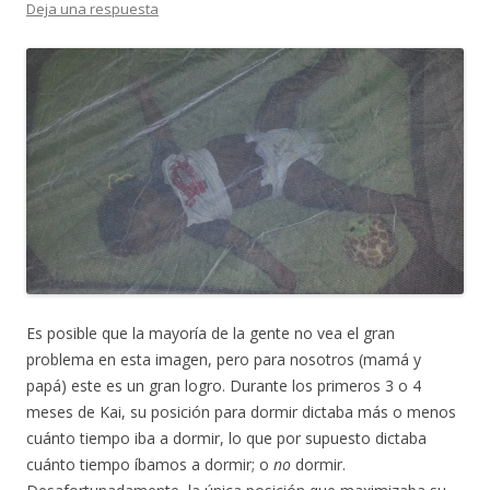
c
c
n
i
Deja una respuesta
o
e
t
t
r
b
e
t
r
o
r
e
e
o
e
r
o
k
s
(
e
(
t
A
l
A
(
b
e
b
A
r
c
r
b
e
t
e
r
e
r
e
e
n
ó
n
e
n
n
n
n
u
i
u
n
e
c
e
u
v
o
v
e
a
a
a
v
v
u
v
a
e
n
e
v
n
a
n
e
t
m
t
n
a
i
a
t
n
g
n
a
a
o
a
n
)
(
)
a
Es posible que la mayoría de la gente no vea el gran
A
)
b
problema en esta imagen, pero para nosotros (mamá y
r
e
papá) este es un gran logro. Durante los primeros 3 o 4
e
n
meses de Kai, su posición para dormir dictaba más o menos
n
u
cuánto tiempo iba a dormir, lo que por supuesto dictaba
e
v
cuánto tiempo íbamos a dormir; o
no
dormir.
a
v