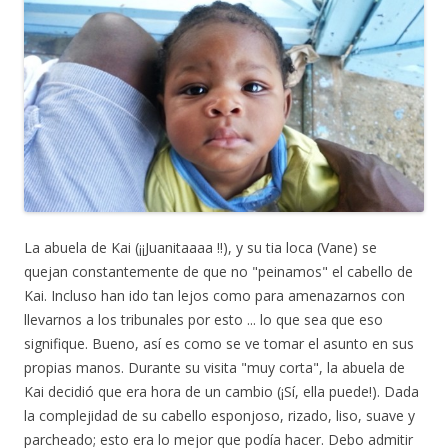
i
a
t
n
g
n
a
a
o
a
n
)
(
)
a
A
)
b
r
e
e
n
n
u
e
v
a
v
e
n
t
a
La abuela de Kai (¡¡Juanitaaaa !!), y su tia loca (Vane) se
n
a
quejan constantemente de que no "peinamos" el cabello de
)
Kai. Incluso han ido tan lejos como para amenazarnos con
llevarnos a los tribunales por esto ... lo que sea que eso
signifique. Bueno, así es como se ve tomar el asunto en sus
propias manos. Durante su visita "muy corta", la abuela de
Kai decidió que era hora de un cambio (¡Sí, ella puede!). Dada
la complejidad de su cabello esponjoso, rizado, liso, suave y
parcheado; esto era lo mejor que podía hacer. Debo admitir