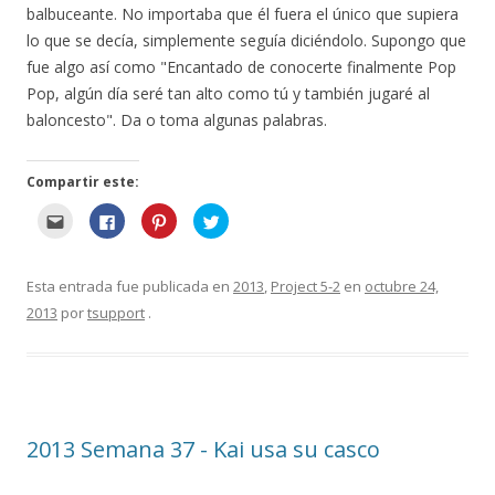
balbuceante. No importaba que él fuera el único que supiera
lo que se decía, simplemente seguía diciéndolo. Supongo que
fue algo así como "Encantado de conocerte finalmente Pop
Pop, algún día seré tan alto como tú y también jugaré al
baloncesto". Da o toma algunas palabras.
Compartir este:
H
H
H
H
a
a
a
a
g
g
g
g
a
a
a
a
c
c
c
c
l
l
l
l
Esta entrada fue publicada en
2013
,
Project 5-2
en
octubre 24,
i
i
i
i
c
c
c
c
2013
por
tsupport
.
p
p
p
p
a
a
a
a
r
r
r
r
a
a
a
a
e
c
c
c
n
o
o
o
v
m
m
m
i
p
p
p
a
a
a
a
r
r
r
r
2013 Semana 37 - Kai usa su casco
e
t
t
t
s
i
i
i
t
r
r
r