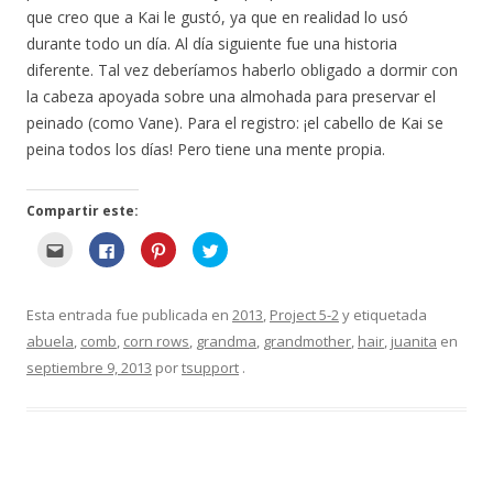
que creo que a Kai le gustó, ya que en realidad lo usó
durante todo un día. Al día siguiente fue una historia
diferente. Tal vez deberíamos haberlo obligado a dormir con
la cabeza apoyada sobre una almohada para preservar el
peinado (como Vane). Para el registro: ¡el cabello de Kai se
peina todos los días! Pero tiene una mente propia.
Compartir este:
H
H
H
H
a
a
a
a
g
g
g
g
a
a
a
a
c
c
c
c
l
l
l
l
Esta entrada fue publicada en
2013
,
Project 5-2
y etiquetada
i
i
i
i
c
c
c
c
abuela
,
comb
,
corn rows
,
grandma
,
grandmother
,
hair
,
juanita
en
p
p
p
p
a
a
a
a
septiembre 9, 2013
por
tsupport
.
r
r
r
r
a
a
a
a
e
c
c
c
n
o
o
o
v
m
m
m
i
p
p
p
a
a
a
a
r
r
r
r
e
t
t
t