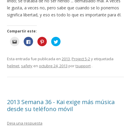
lindo; se trataba de no ser herido ... demasiado mal. A veces
le gusta, a veces no, pero sabe que cuando se lo ponemos
significa libertad, y eso es todo lo que es importante para él.
Compartir este:
H
H
H
H
a
a
a
a
g
g
g
g
a
a
a
a
c
c
c
c
l
l
l
l
Esta entrada fue publicada en
2013
,
Project 5-2
y etiquetada
i
i
i
i
c
c
c
c
helmet
,
safety
en
octubre 24, 2013
por
tsupport
.
p
p
p
p
a
a
a
a
r
r
r
r
a
a
a
a
e
c
c
c
n
o
o
o
v
m
m
m
i
p
p
p
a
a
a
a
r
r
r
r
2013 Semana 36 - Kai exige más música
e
t
t
t
s
i
i
i
desde su teléfono móvil
t
r
r
r
o
e
e
e
p
n
n
n
o
F
P
T
Deja una respuesta
r
a
i
w
c
c
n
i