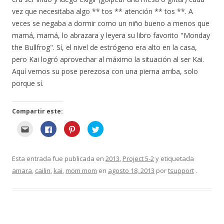
v
a
vez que necesitaba algo ** tos ** atención ** tos **. A
v
e
veces se negaba a dormir como un niño bueno a menos que
n
t
mamá, mamá, lo abrazara y leyera su libro favorito "Monday
a
n
the Bullfrog". Sí, el nivel de estrógeno era alto en la casa,
a
)
pero Kai logró aprovechar al máximo la situación al ser Kai.
Aquí vemos su pose perezosa con una pierna arriba, solo
porque sí.
Compartir este:
H
H
H
H
a
a
a
a
g
g
g
g
a
a
a
a
c
c
c
c
l
l
l
l
Esta entrada fue publicada en
2013
,
Project 5-2
y etiquetada
i
i
i
i
c
c
c
c
amara
,
cailin
,
kai
,
mom mom
en
agosto 18, 2013
por
tsupport
.
p
p
p
p
a
a
a
a
r
r
r
r
a
a
a
a
e
c
c
c
n
o
o
o
v
m
m
m
i
p
p
p
a
a
a
a