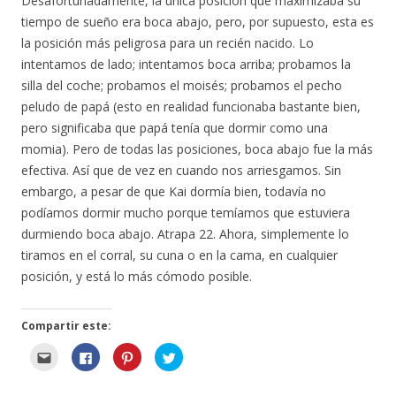
Desafortunadamente, la única posición que maximizaba su
e
n
tiempo de sueño era boca abajo, pero, por supuesto, esta es
t
a
la posición más peligrosa para un recién nacido. Lo
n
a
intentamos de lado; intentamos boca arriba; probamos la
)
silla del coche; probamos el moisés; probamos el pecho
peludo de papá (esto en realidad funcionaba bastante bien,
pero significaba que papá tenía que dormir como una
momia). Pero de todas las posiciones, boca abajo fue la más
efectiva. Así que de vez en cuando nos arriesgamos. Sin
embargo, a pesar de que Kai dormía bien, todavía no
podíamos dormir mucho porque temíamos que estuviera
durmiendo boca abajo. Atrapa 22. Ahora, simplemente lo
tiramos en el corral, su cuna o en la cama, en cualquier
posición, y está lo más cómodo posible.
Compartir este:
H
H
H
H
a
a
a
a
g
g
g
g
a
a
a
a